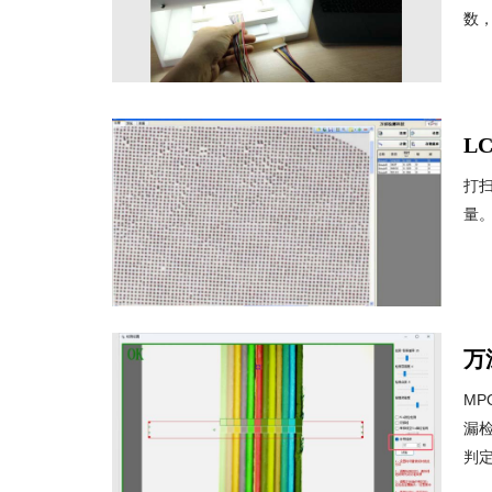
数，
L
打
量。.
万
M
漏
判定