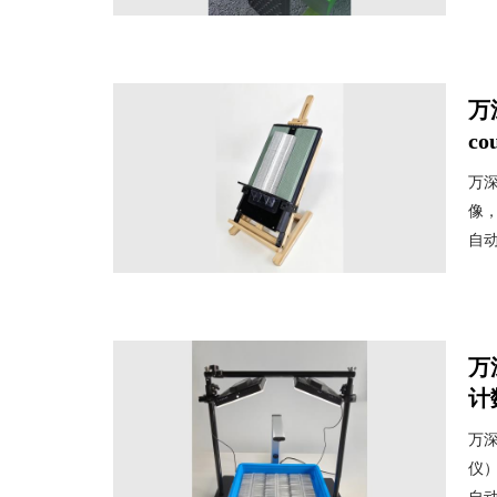
万
co
万深
像
自动
万
计
万深
仪