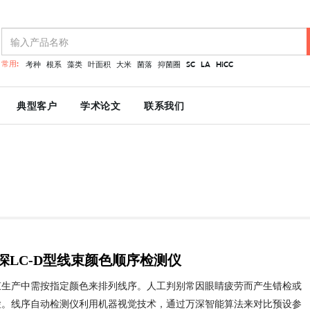
常用:
考种
根系
藻类
叶面积
大米
菌落
抑菌圈
SC
LA
HiCC
典型客户
学术论文
联系我们
深LC-D型线束颜色顺序检测仪
束生产中需按指定颜色来排列线序。人工判别常因眼睛疲劳而产生错检或
检。线序自动检测仪利用机器视觉技术，通过万深智能算法来对比预设参