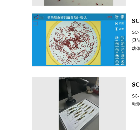
S
S
贝
幼体
S
S
动测