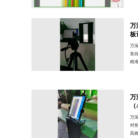
万
板
万深
发
精准
万
（A
万深
对
高效