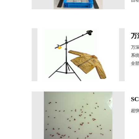
自动
万
万深
系
全部
S
超